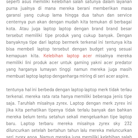
seperti asus memiliki kelebihan salah satunya dalam layanan
purna jualnya di mana mereka berani memberikan masa
garansi yang cukup lama hingga dua tahun dan service
centernya pun akan dengan mudah kita temukan di berbagai
kota. Atau juga laptop laptop dengan brand brand besar
tersebut memiliki tipe produk yang cukup banyak. Dengan
banyaknya tipe dari laptop bermerk terkenal ini tentunya kita
bisa membeli laptop tersebut dengan budget yang sesuai
kemapuan kita.
Kelebihan laptop acer
misalnya mereka
memiliki lini produk acer untuk gaming yakni acer predator
yang harganya lumayan tinggi namun mereka juga masih
membuat laptop laptop denganharga miring di seri acer aspire.
tentunya hal ini berbeda dengan laptop laptop merk tidak terlau
terkenal. mereka rata rata hanya memiliki beberapa jenis tipe
saja. Taruhlah misalnya zyrex. Laptop dengan merk zyrex ini
jika kita perhatikan tipenya tidak terlalu banyak dan bahkan
mereka belum tentu setahun sekali mengeluarkan tipe laptop
baru. Laptop terbaru mereka misalnya zyrex sky 232
diluncurkan setelah bertahun tahun lalu mereka meluncurkan
seri zyrex anoa. Namun mereka juga memiliki kelebihan salah